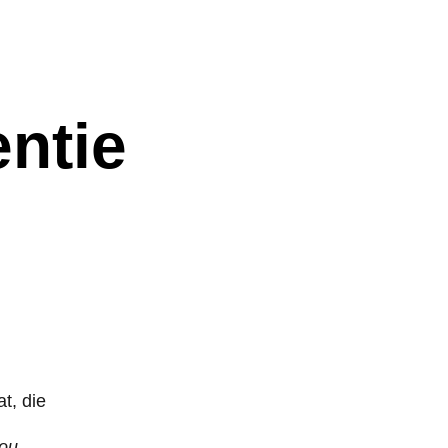
ntie
t, die 
ou.