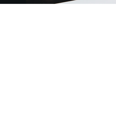
Voor jou!
elkom bij TerraPathos : jongeren, volwassenen, ouders. Met of zonder
s ook nog een groot verschil tussen "iedereen is welkom hier" en "dez
n met jou in gedachte". Je bent niet enkel welkom, ik doe mijn best
ondersteuning af te stemmen op jouw unieke zijn.
ifiek op zoek naar ondersteuning met kennis van neurodivergentie? Dan
TerraPathos op de juiste plek.