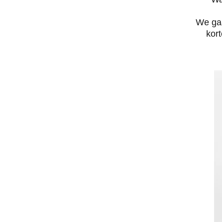
We gaa
kor