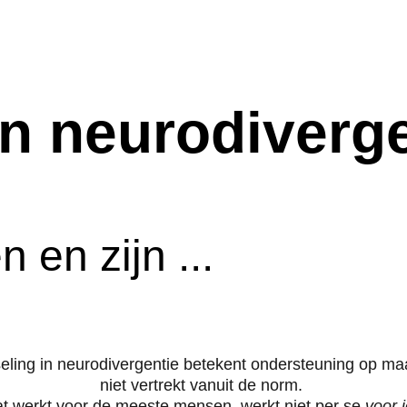
n neurodiverge
 en zijn ...
ling in neurodivergentie betekent ondersteuning op maa
niet vertrekt vanuit de norm. 
t werkt voor de meeste mensen, werkt niet per se 
voor j